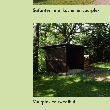
Safaritent met kachel en vuurplek
Vuurplek en zweethut