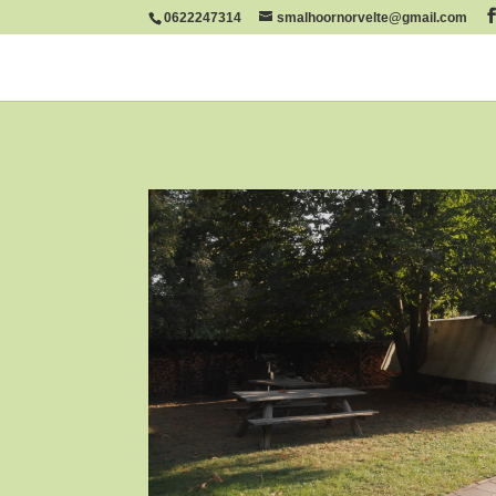
0622247314
smalhoornorvelte@gmail.com