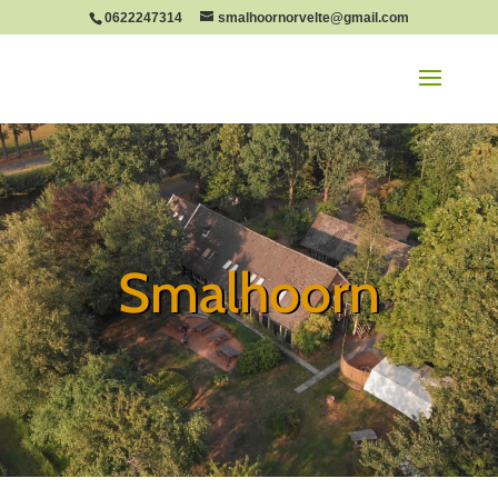
0622247314
smalhoornorvelte@gmail.com
Smalhoorn